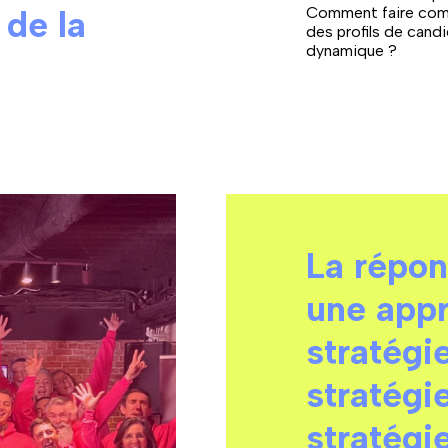
 de la
Comment faire comp
des profils de cand
dynamique ?
La répon
une appr
stratégi
stratégi
stratégi