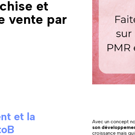
nchise et
e vente par
nt et la
Avec un concept nov
toB
son développemen
croissance mais qu